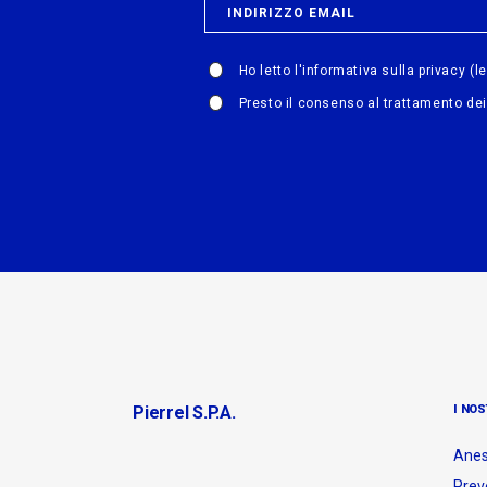
Ho letto l'informativa sulla privacy
(l
Presto il consenso al trattamento dei
Pierrel S.p.A.
I NOS
Anes
Prev