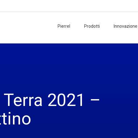
Pierrel
Prodotti
Innovazione
Consigl
Ammini
Collegi
Manag
a Terra 2021 –
Organis
ttino
Azionis