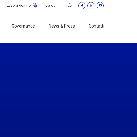
Lavora con noi
Governance
News & Press
Contatti
io di
strazione
o sindacale
ement
mo di Vigilanza
ti