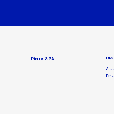
Pierrel S.p.A.
I NOS
Anes
Prev