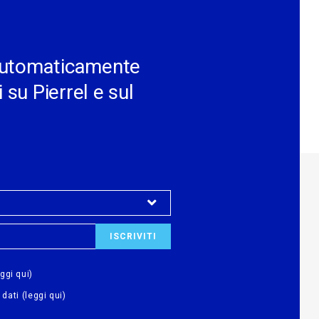
e automaticamente
 su Pierrel e sul
eggi qui)
 dati
(leggi qui)