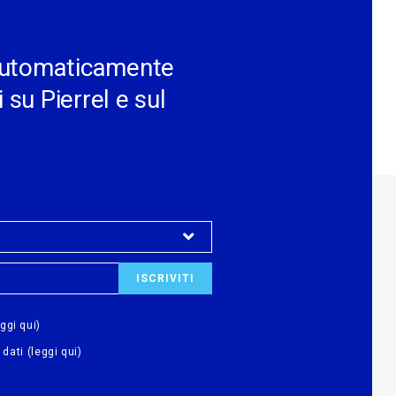
e automaticamente
 su Pierrel e sul
eggi qui)
 dati
(leggi qui)