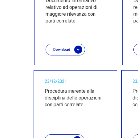
Documento informativo
D
relativo ad operazioni di
re
maggiore rilevanza con
ma
parti correlate
pa
Download
23/12/2021
23
Procedura inerente alla
Pr
disciplina delle operazioni
di
con parti correlate
co