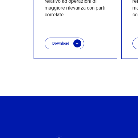
relativo ad operazioni di
re
maggiore rilevanza con parti
ma
correlate
co
Download