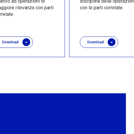
lativo ad operazioni di
disciplina delle operazion
ggiore rilevanza con parti
con le parti correlate
rrelate
Download
Download