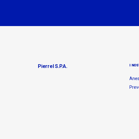
Pierrel S.p.A.
I NOS
Anes
Prev