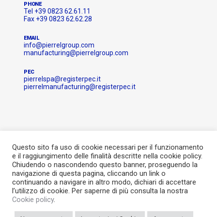
PHONE
Tel +39 0823 62.61.11
Fax +39 0823 62.62.28
EMAIL
info@pierrelgroup.com
manufacturing@pierrelgroup.com
PEC
pierrelspa@registerpec.it
pierrelmanufacturing@registerpec.it
Questo sito fa uso di cookie necessari per il funzionamento
e il raggiungimento delle finalità descritte nella cookie policy.
Chiudendo o nascondendo questo banner, proseguendo la
navigazione di questa pagina, cliccando un link o
continuando a navigare in altro modo, dichiari di accettare
l’utilizzo di cookie. Per saperne di più consulta la nostra
© Pierrel 2021, All rights reserved
Cookie policy
.
Capitale Sociale deliberato sottoscritto e versato € 10.033.464,93
P. IVA 04920860964 – R.E.A. n. CE-227340