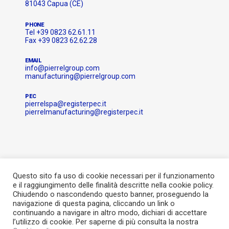
81043 Capua (CE)
PHONE
Tel +39 0823 62.61.11
Fax +39 0823 62.62.28
EMAIL
info@pierrelgroup.com
manufacturing@pierrelgroup.com
PEC
pierrelspa@registerpec.it
pierrelmanufacturing@registerpec.it
Questo sito fa uso di cookie necessari per il funzionamento
e il raggiungimento delle finalità descritte nella cookie policy.
Chiudendo o nascondendo questo banner, proseguendo la
navigazione di questa pagina, cliccando un link o
continuando a navigare in altro modo, dichiari di accettare
l’utilizzo di cookie. Per saperne di più consulta la nostra
© Pierrel 2021, All rights reserved