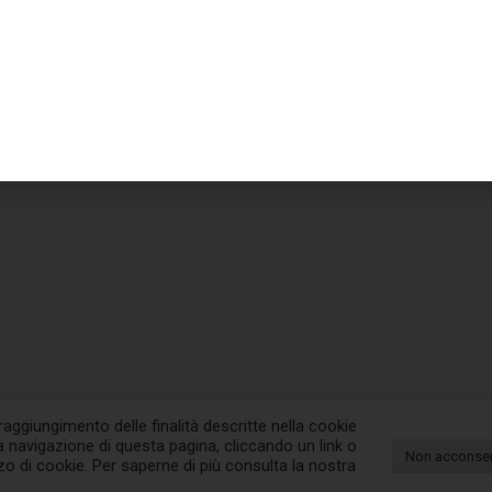
aggiungimento delle finalità descritte nella cookie
navigazione di questa pagina, cliccando un link o
Non acconse
zzo di cookie. Per saperne di più consulta la nostra
4,93 P. IVA 04920860964 – R.E.A. n. CE-