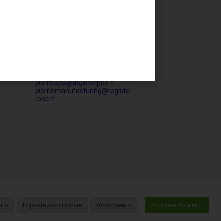
Tel +39 0823 62.61.11
Fax +39 0823 62.62.28
EMAIL
info@pierrelgroup.com
manufacturing@pierrelgroup.c
om
PEC
pierrelspa@registerpec.it
pierrelmanufacturing@registe
rpec.it
nto
Impostazioni Cookie
Acconsento
Acconsento a tutti
Sitemap
Forged by Adstra
Italiano