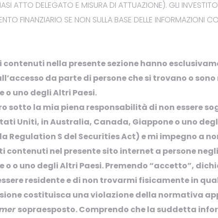
IASI
ATTO DELEGATO E MISURA
DI ATTUAZIONE). GLI INVESTI
TO FINANZIARIO SE NON SULLA BASE DELLE INFORMAZIONI CO
.: KID
i contenuti nella presente sezione hanno esclusivame
all’accesso da parte di persone che si trovano o sono re
o uno degli Altri Paesi.
aro
sotto la mia piena responsabilità
di non essere so
Stati Uniti, in Australia, Canada
,
Giappone o uno degli 
lla
Regulation
S del Securities Act)
e
mi impegno a no
 contenuti nel presente sito internet a persone negli
e o
o
uno degli Altri Paesi
.
Premendo “accetto”, d
ichi
ssere residente e di non trovarmi fisicamente in qual
sione costituisca una violazione della normativa app
imer
sopraesposto. Comprendo che
la suddetta inf