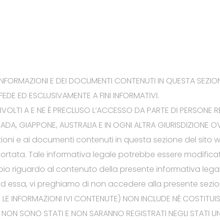
 INFORMAZIONI E DEI DOCUMENTI CONTENUTI IN QUESTA SEZION
FEDE ED ESCLUSIVAMENTE A FINI INFORMATIVI.
OLTI A E NE È PRECLUSO L’ACCESSO DA PARTE DI PERSONE RE
ANADA, GIAPPONE
, AUSTRALIA
E
IN OGNI ALTRA GIURISDIZIONE O
ioni e ai documenti contenuti in questa sezione del sito
w
riportata. Tale informativa legale potrebbe essere modific
bio riguardo al contenuto della presente informativa legal
d essa, vi preghiamo di non accedere alla presente sezion
AVVISI 2023
DOCUMENTI 2023
 LE INFORMAZIONI IVI CONTENUTE) NON INCLUDE NÉ COSTITU
LI NON SONO STATI E NON SARANNO REGISTRATI
NEGLI STATI U