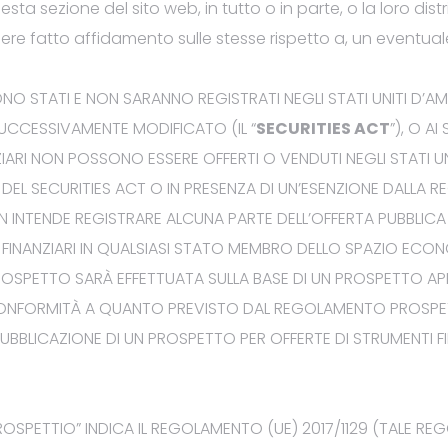
uest
a sezione del
sito web, in tutto o in parte, o la loro d
sere fatto affidamento sulle stesse
rispetto a
, un eventua
.: KID Diritti Inoptati
SONO STATI E NON SARANNO REGISTRATI
NEGLI STATI UNITI
D’A
UCCESSIVAMENTE MODIFICATO (IL “
SECURITIES ACT
”), O AI
A.: Conclusa l’offerta in opzione
ZIARI NON POSSONO ESSERE OFFERTI O VENDUTI NEGLI STATI UN
I DEL SECURITIES ACT O IN PRESENZA DI UN’ESENZIONE DALLA RE
 di capitale di Pierrel S.p.A.
N INTENDE
REGISTRARE
ALCUNA
PARTE DELL’
OFFERTA
PUBBLIC
I FINANZIARI IN QUALSIASI STATO MEMBRO DELLO SPAZIO EC
ROSPETTO
SARÀ EFFETTUATA SULLA BASE DI UN PROSPETTO A
of Strategic Assets and Equity
CONFORMITÀ A QUANTO PREVISTO
DAL REGOLAMENTO PROSP
uly 2023
PUBBLICAZIONE DI UN PROSPETTO PER OFFERTE DI STRUMENTI FI
ROSPETTI
O
” INDICA
IL REGOLAMENTO (UE) 2017/1129
(TALE
REG
.: fac-simile modulo di