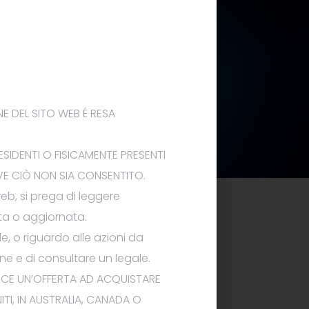
E DEL SITO
WEB
É RESA
SIDENTI O FISICAMENTE PRESENTI
VE CIÒ NON SIA CONSENTITO.
eb
, si prega di leggere
ata o aggiornata.
e, o riguardo alle azioni da
e e di consultare un legale.
ISCE UN’OFFERTA
AD ACQUISTARE
NITI, IN AUSTRALIA, CANADA O