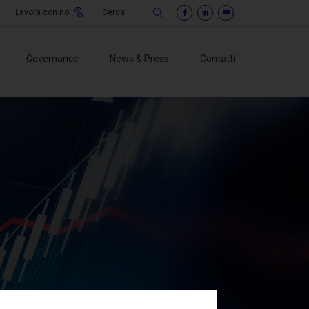
Lavora con noi
Governance
News & Press
Contatti
io di
strazione
o sindacale
ement
mo di Vigilanza
ti