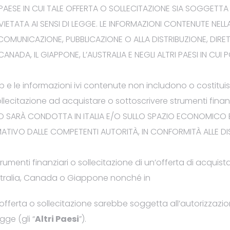
.: risultato dell’offerta in borsa
 PAESE
IN CUI TALE
OFFERTA O SOLLECITAZIONE
SIA
SOGGETT
A
VIETAT
A
AI SENSI DI LEGGE.
LE INFORMAZIONI CONTENUTE NEL
L
noptati. Sottoscrizione integrale
OMUNICAZIONE, PUBBLICAZIONE O ALLA DISTRIBUZIONE, DIRE
o di capitale mediante
L CANADA, IL GIAPPONE, L’AUSTRALIA E NEGLI ALTRI PAESI IN CUI
o delle azioni residue
eb
e le informazioni ivi contenute non includono o costitu
llecitazione ad acquistare
o sottoscrivere
strumenti finanz
.: Conclusa in anticipo l’offerta
CO
SARÀ
CONDOTTA
IN ITALIA
E/O SULLO SPAZIO ECONOMICO
diritti di opzione non esercitati
MATIVO
DALL
E
COMPETENTI AUTORITÀ,
IN CONFORMITÀ ALL
E
DI
rumenti finanziari o sollecitazione di un’offerta di acquist
Australia, Canada o Giappone nonché in
.: Estratto dell’Avviso offerta in
blicato sul Giornale
e offerta o sollecitazione sarebbe soggetta all’autorizzazio
ge (gli “
Altri Paesi
”).