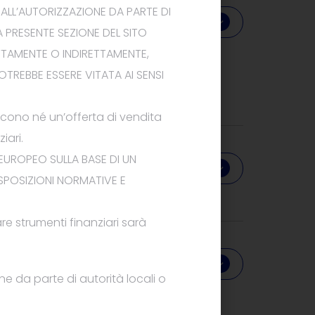
ALL’AUTORIZZAZIONE DA PARTE DI
Download
A
PRESENTE
SEZIONE DEL
SITO
TTAMENTE O INDIRETTAMENTE,
 POTREBBE ESSERE VITATA AI SENSI
iscono
né
un’offerta di vendita
iari.
 EUROPEO
SULLA BASE DI UN
Download
SPOSIZIONI NORMATIVE E
are strumenti finanziari sarà
Download
ne da parte di autorità locali o