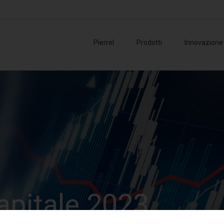
Pierrel
Prodotti
Innovazione
Consigl
Ammini
Collegi
Manag
Organis
Azionis
apitale 2023