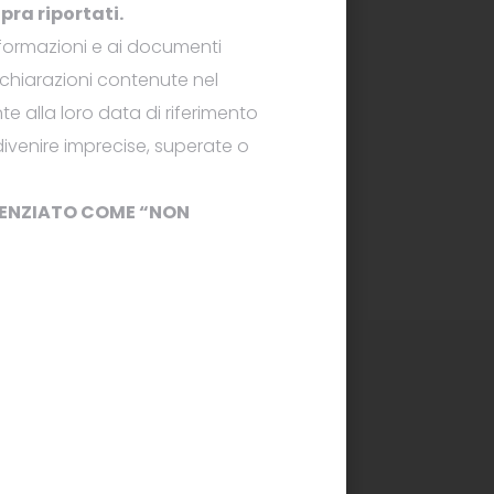
pra riportati
.
informazioni e ai documenti
dichiarazioni contenute nel
e alla loro data di riferimento
 divenire imprecise, superate o
IDENZIATO COME “NON