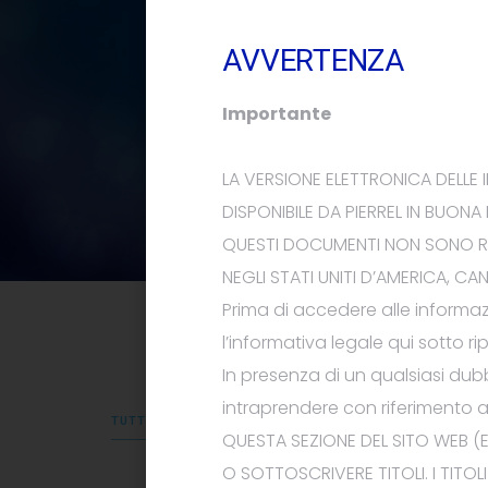
AVVERTENZA
Importante
LA VERSIONE ELETTRONICA DELLE
DISPONIBILE DA
PIERREL
IN BUONA 
QUESTI DOCUMENTI NON SONO RIV
NEGLI STATI UNITI D’AMERICA, C
Prima di accedere alle informaz
l’informativa legale qui sotto 
In presenza di un qualsiasi dub
intraprendere con riferimento a
TUTTI
AUMENTO DI CAPITALE 2023
COMUNICATI E 
QUEST
A SEZIONE DEL
SITO WEB (E
O SOTTOSCRIVERE TITOLI.
I TITO