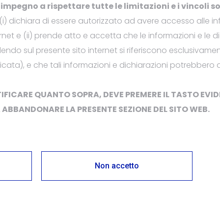
 impegno a rispettare tutte le limitazioni e
i vincoli
so
 (i) dichiara di essere autorizzato ad avere accesso alle 
rnet e (ii) prende atto e accetta che le informazioni e le 
o sul presente sito internet si riferiscono esclusivament
ificata), e che tali informazioni e dichiarazioni potrebbero
e automaticamente
 su Pierrel e sul
ERTIFICARE QUANTO SOPRA, DEVE PREMERE IL TASTO EV
VA ABBANDONARE
LA
PRESENTE
SEZIONE DEL
SITO
WEB
.
Non accetto