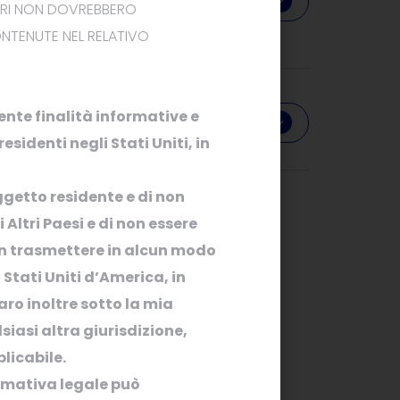
Download
TORI NON DOVREBBERO
NTENUTE NEL RELATIVO
nte finalità informative e
Download
sidenti negli Stati Uniti, in
ggetto residente
e
di non
Altri Paesi e di non essere
n trasmettere in alcun modo
 Stati Uniti d’America, in
aro inoltre
sotto la mia
siasi altra giurisdizione,
licabile.
ormativa
legale
può