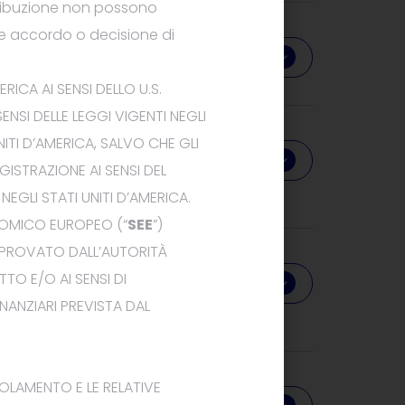
istribuzione non possono
le accordo o decisione di
Download
MERICA
AI SENSI DELLO U.S.
 SENSI DELLE
LEGGI
VIGENTI NEGLI
ITI D’AMERICA, SALVO CHE GLI
Download
GISTRAZIONE AI SENSI DEL
A
NEGLI STATI UNITI
D’
AMERICA
.
ONOMICO EUROPEO (“
SEE
”)
PPROVATO DALL’AUTORITÀ
ETTO
E/O AI SENSI DI
Download
NANZIARI PREVISTA DAL
OLAMENTO
E LE RELATIVE